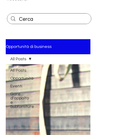
Opportunità di business
All Posts
All Posts
Opportunità
Eventi
Gare
d'appalto
e
Subforniture