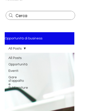
Opportunità di business
All Posts
All Posts
Opportunità
Eventi
Gare
d'appalto
e
Subforniture