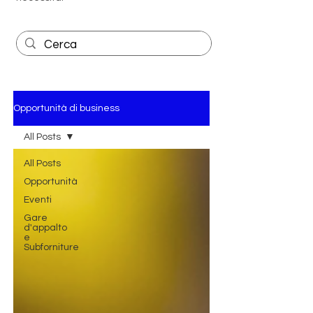
Opportunità di business
All Posts
All Posts
Opportunità
Eventi
Gare
d'appalto
e
Subforniture