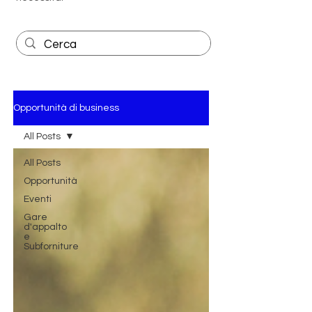
Opportunità di business
All Posts
All Posts
Opportunità
Eventi
Gare
d'appalto
e
Subforniture