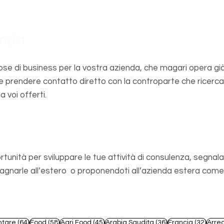
enda
se di business per la vostra azienda, che magari opera già
e prendere contatto diretto con la controparte che ricerca
a voi offerti.
sionista
rtunità per sviluppare le tue attività di consulenza, segnala
arle all’estero o proponendoti all’azienda estera come s
t
64 post
58 post
45 post
36 post
32 po
ntare
(64)
Food
(58)
Agri Food
(45)
Arabia Saudita
(36)
Francia
(32)
Arre