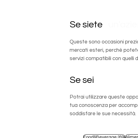
Se siete
un'azi
Queste sono occasioni prezio
mercati esteri, perché potet
servizi compatibili con quelli d
Se sei
un profes
Potrai utilizzare queste oppo
tua conoscenza per accompagn
soddisfare le sue necessità.
69 pos
Food&Beverage
(69)
Alime