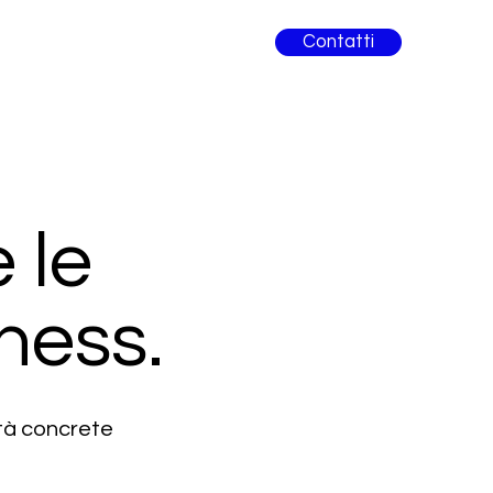
Contatti
 le
ness.
ità concrete