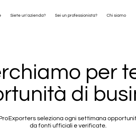
e
Siete un'azienda?
Sei un professionista?
Chi siamo
rchiamo per te
rtunità di busi
i ProExporters seleziona ogni settimana opportun
da fonti ufficiali e verificate.