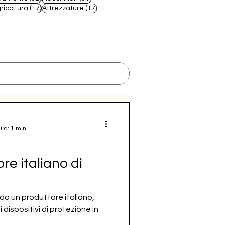
 post
17 post
17 post
ricoltura
(17)
Attrezzature
(17)
ura: 1 min
re italiano di
o un produttore italiano,
dispositivi di protezione in