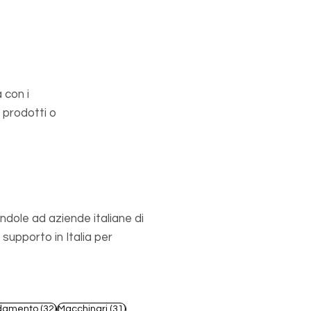
 con i
 prodotti o
ndole ad aziende italiane di
upporto in Italia per
st
32 post
31 post
damento
(32)
Macchinari
(31)