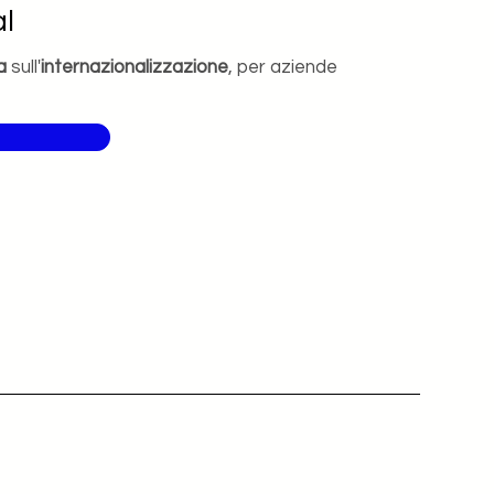
l
a
sull'
internazionalizzazione
, per aziende