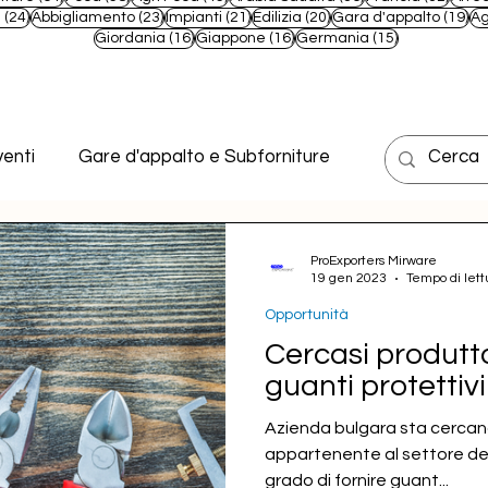
t
24 post
23 post
21 post
20 post
19
e
(24)
Abbigliamento
(23)
Impianti
(21)
Edilizia
(20)
Gara d'appalto
(19)
Ag
16 post
16 post
15 post
Giordania
(16)
Giappone
(16)
Germania
(15)
enti
Gare d'appalto e Subforniture
ProExporters Mirware
19 gen 2023
Tempo di lett
Opportunità
Cercasi produtto
guanti protettivi
Azienda bulgara sta cercand
appartenente al settore dei 
grado di fornire guant...