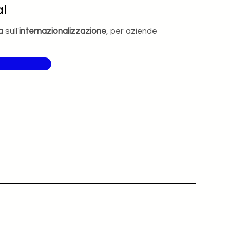
l
a
sull'
internazionalizzazione
, per aziende