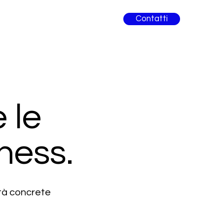
Contatti
 le
ness.
ità concrete