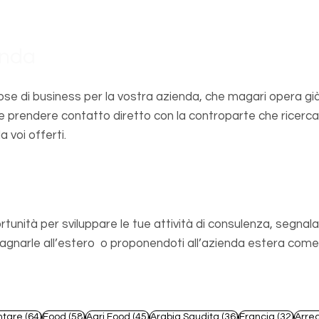
enda
se di business per la vostra azienda, che magari opera già
e prendere contatto diretto con la controparte che ricerca
a voi offerti.
sionista
rtunità per sviluppare le tue attività di consulenza, segnala
arle all’estero o proponendoti all’azienda estera come s
t
64 post
58 post
45 post
36 post
32 po
ntare
(64)
Food
(58)
Agri Food
(45)
Arabia Saudita
(36)
Francia
(32)
Arre