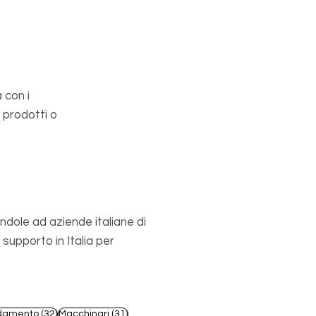
 con i
 prodotti o
ndole ad aziende italiane di
upporto in Italia per
st
32 post
31 post
damento
(32)
Macchinari
(31)