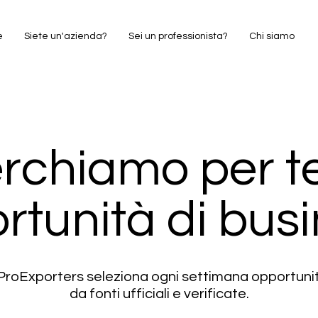
e
Siete un'azienda?
Sei un professionista?
Chi siamo
rchiamo per te
rtunità di busi
i ProExporters seleziona ogni settimana opportun
da fonti ufficiali e verificate.