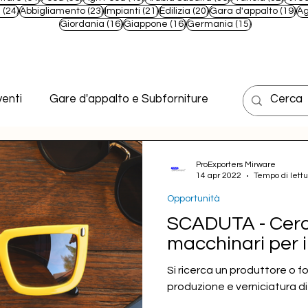
t
24 post
23 post
21 post
20 post
19
e
(24)
Abbigliamento
(23)
Impianti
(21)
Edilizia
(20)
Gara d'appalto
(19)
Ag
16 post
16 post
15 post
Giordania
(16)
Giappone
(16)
Germania
(15)
enti
Gare d'appalto e Subforniture
ProExporters Mirware
14 apr 2022
Tempo di lettu
Opportunità
SCADUTA - Cerca
macchinari per il
Si ricerca un produttore o fo
produzione e verniciatura di