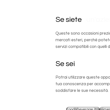
Se siete
un'azi
Queste sono occasioni prezio
mercati esteri, perché potet
servizi compatibili con quelli d
Se sei
un profes
Potrai utilizzare queste oppo
tua conoscenza per accompagn
soddisfare le sue necessità.
69 pos
Food&Beverage
(69)
Alime