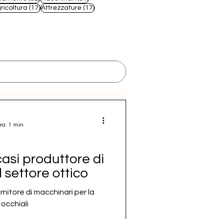
 post
17 post
17 post
ricoltura
(17)
Attrezzature
(17)
ra: 1 min
si produttore di
 settore ottico
rnitore di macchinari per la
 occhiali