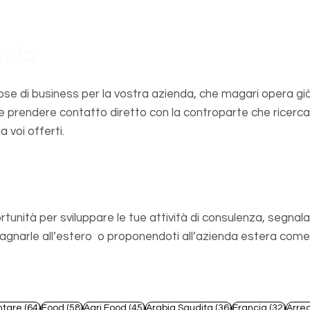
enda
se di business per la vostra azienda, che magari opera già
e prendere contatto diretto con la controparte che ricerca
a voi offerti.
sionista
rtunità per sviluppare le tue attività di consulenza, segnala
arle all’estero o proponendoti all’azienda estera come s
t
64 post
58 post
45 post
36 post
32 po
ntare
(64)
Food
(58)
Agri Food
(45)
Arabia Saudita
(36)
Francia
(32)
Arre