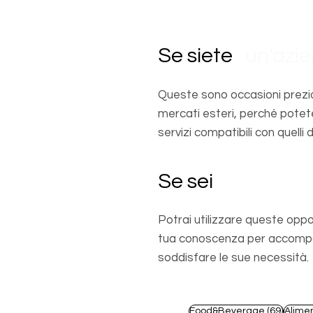
Se siete
un'azi
Queste sono occasioni prezio
mercati esteri, perché potet
servizi compatibili con quelli d
Se sei
un profes
Potrai utilizzare queste oppo
tua conoscenza per accompagn
soddisfare le sue necessità.
69 pos
Food&Beverage
(69)
Alime