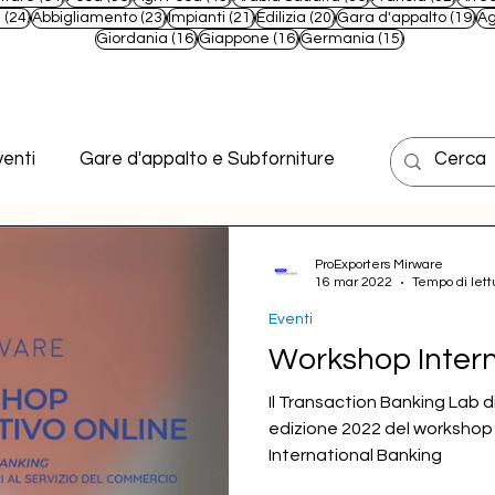
t
24 post
23 post
21 post
20 post
19
e
(24)
Abbigliamento
(23)
Impianti
(21)
Edilizia
(20)
Gara d'appalto
(19)
Ag
16 post
16 post
15 post
Giordania
(16)
Giappone
(16)
Germania
(15)
enti
Gare d'appalto e Subforniture
ProExporters Mirware
16 mar 2022
Tempo di lett
Eventi
Workshop Intern
Il Transaction Banking Lab d
edizione 2022 del workshop
International Banking