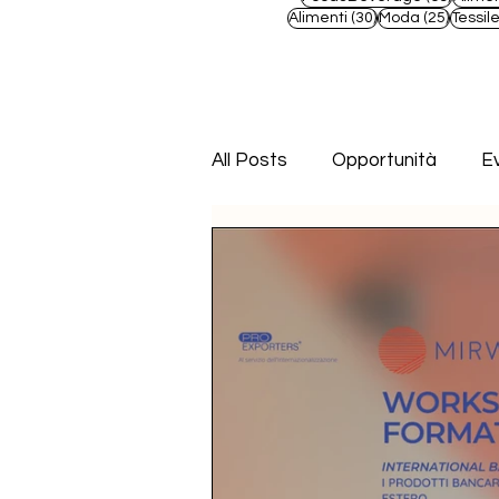
30 post
25 pos
Alimenti
(30)
Moda
(25)
Tessil
All Posts
Opportunità
Ev