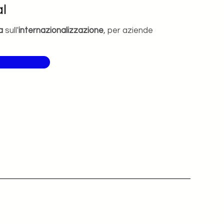
l
a
sull'
internazionalizzazione
, per aziende