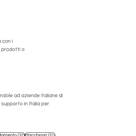
 con i
 prodotti o
ndole ad aziende italiane di
upporto in Italia per
st
32 post
31 post
damento
(32)
Macchinari
(31)