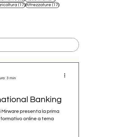
 post
17 post
17 post
ricoltura
(17)
Attrezzature
(17)
ura: 3 min
ational Banking
i Mirware presenta la prima
 formativo online a tema