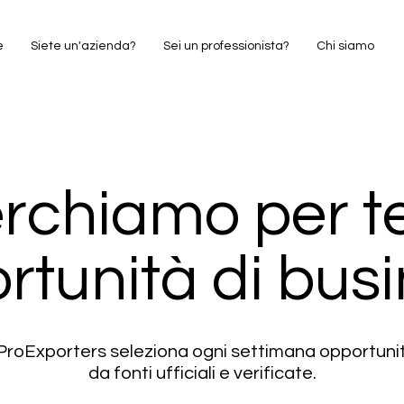
e
Siete un'azienda?
Sei un professionista?
Chi siamo
rchiamo per te
rtunità di busi
i ProExporters seleziona ogni settimana opportun
da fonti ufficiali e verificate.