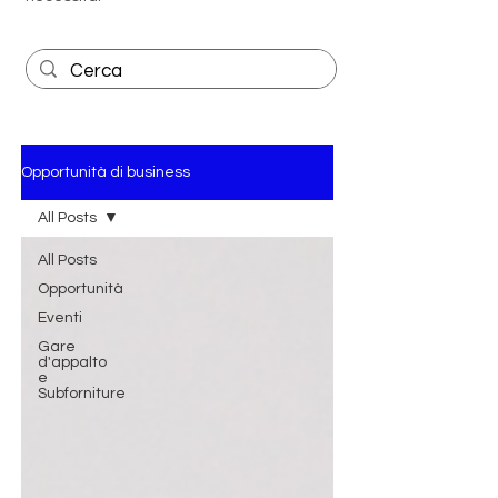
Opportunità di business
All Posts
All Posts
Opportunità
Eventi
Gare
d'appalto
e
Subforniture