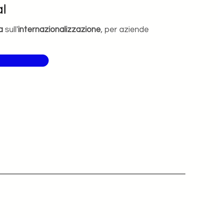
l
a
sull'
internazionalizzazione
, per aziende