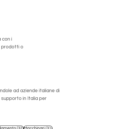
 con i
 prodotti o
ndole ad aziende italiane di
upporto in Italia per
st
32 post
31 post
damento
(32)
Macchinari
(31)