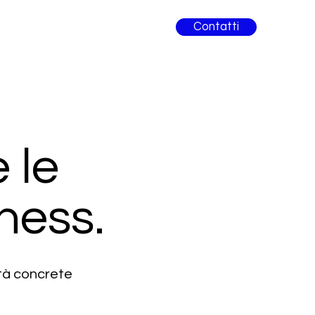
Contatti
 le
ness.
ità concrete