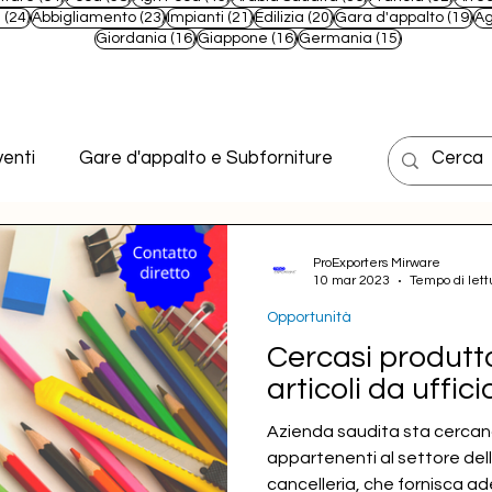
t
24 post
23 post
21 post
20 post
19
e
(24)
Abbigliamento
(23)
Impianti
(21)
Edilizia
(20)
Gara d'appalto
(19)
Ag
16 post
16 post
15 post
Giordania
(16)
Giappone
(16)
Germania
(15)
enti
Gare d'appalto e Subforniture
ProExporters Mirware
10 mar 2023
Tempo di lett
Opportunità
Cercasi produtto
articoli da uffici
Azienda saudita sta cercand
appartenenti al settore dell
cancelleria, che fornisca ades