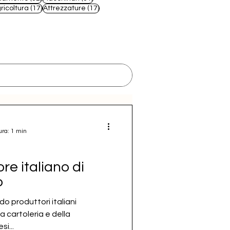
 post
17 post
17 post
ricoltura
(17)
Attrezzature
(17)
ura: 1 min
re italiano di
o
o produttori italiani
a cartoleria e della
i...