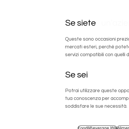
Se siete
un'azi
Queste sono occasioni prezio
mercati esteri, perché potet
servizi compatibili con quelli d
Se sei
un profes
Potrai utilizzare queste oppo
tua conoscenza per accompagn
soddisfare le sue necessità.
69 pos
Food&Beverage
(69)
Alime