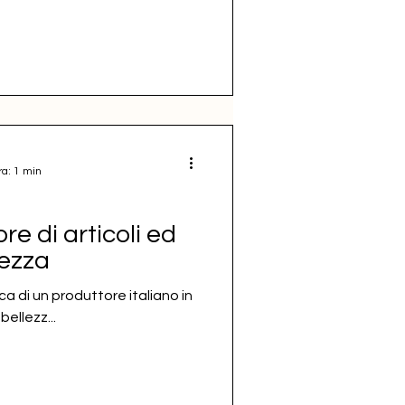
ra: 1 min
re di articoli ed
lezza
ca di un produttore italiano in
bellezz...