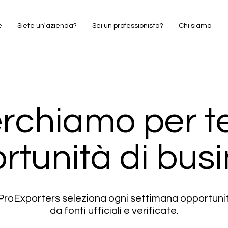
e
Siete un'azienda?
Sei un professionista?
Chi siamo
rchiamo per te
rtunità di busi
i ProExporters seleziona ogni settimana opportun
da fonti ufficiali e verificate.