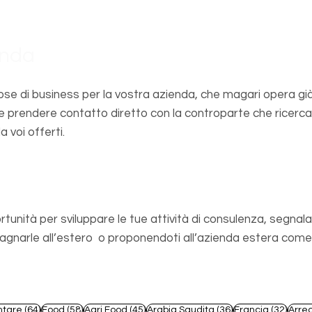
enda
se di business per la vostra azienda, che magari opera già
e prendere contatto diretto con la controparte che ricerca
a voi offerti.
sionista
rtunità per sviluppare le tue attività di consulenza, segnala
arle all’estero o proponendoti all’azienda estera come s
t
64 post
58 post
45 post
36 post
32 po
ntare
(64)
Food
(58)
Agri Food
(45)
Arabia Saudita
(36)
Francia
(32)
Arre