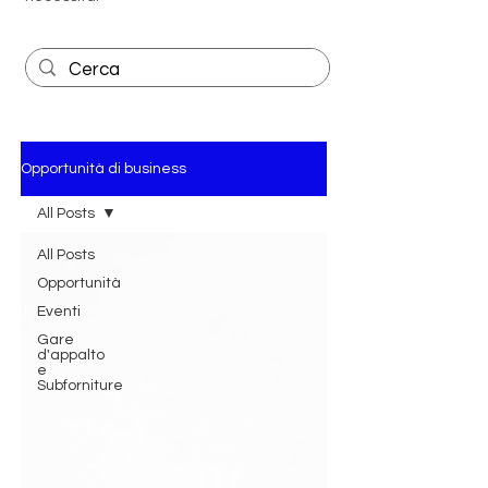
Opportunità di business
All Posts
All Posts
Opportunità
Eventi
Gare
d'appalto
e
Subforniture