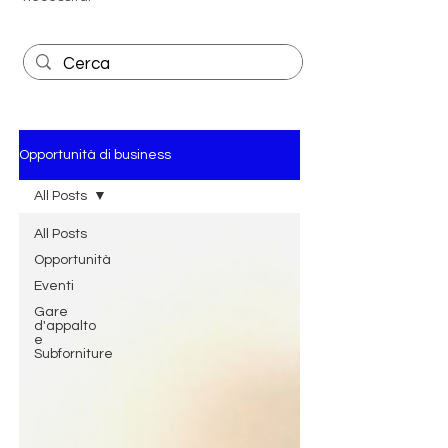
Opportunità di business
All Posts
All Posts
Opportunità
Eventi
Gare
d'appalto
e
Subforniture